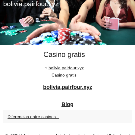
Casino gratis
bolivia.pairfour.xyz
Casino gratis
bolivia.pairfour.xyz
Blog
Diferencias entre casinos...